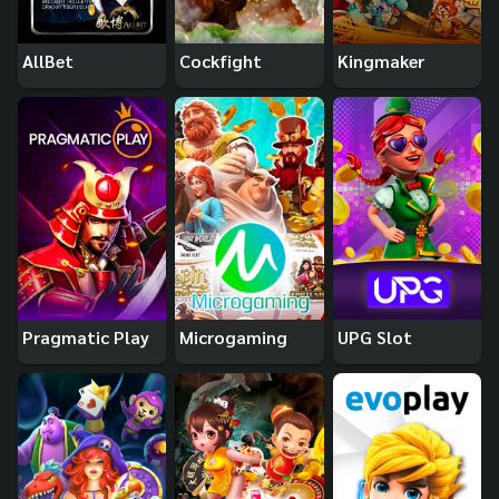
AllBet
Cockfight
Kingmaker
Pragmatic Play
Microgaming
UPG Slot