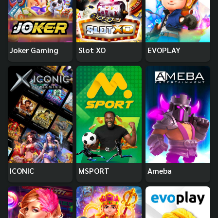
Joker Gaming
Slot XO
EVOPLAY
ICONIC
MSPORT
Ameba