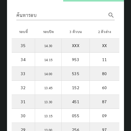
search
ค้นหารอบ
รอบที่
รอบปิด
3 ตัวบน
2 ตัวล่าง
35
XXX
XX
14.30
34
953
11
14.15
33
535
80
14.00
32
152
60
13.45
31
451
87
13.30
30
055
09
13.15
29
256
97
13.00