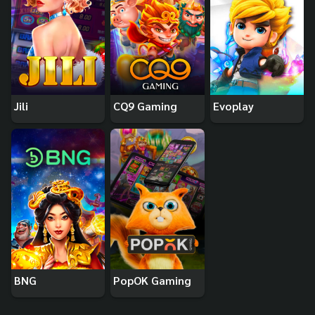
Jili
CQ9 Gaming
Evoplay
BNG
PopOK Gaming