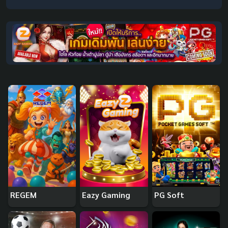
REGEM
Eazy Gaming
PG Soft