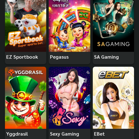
EZ Sportbook
Pegasus
SA Gaming
Yggdrasil
Sexy Gaming
EBet