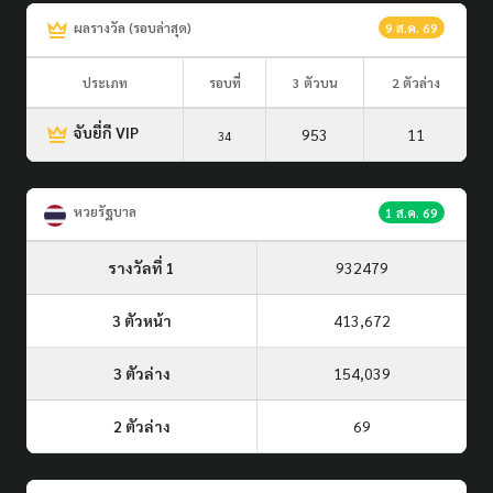
ผลรางวัล (รอบล่าสุด)
9 ส.ค. 69
ประเภท
รอบที่
3 ตัวบน
2 ตัวล่าง
จับยี่กี VIP
953
11
34
หวยรัฐบาล
1 ส.ค. 69
รางวัลที่ 1
932479
3 ตัวหน้า
413,672
3 ตัวล่าง
154,039
2 ตัวล่าง
69